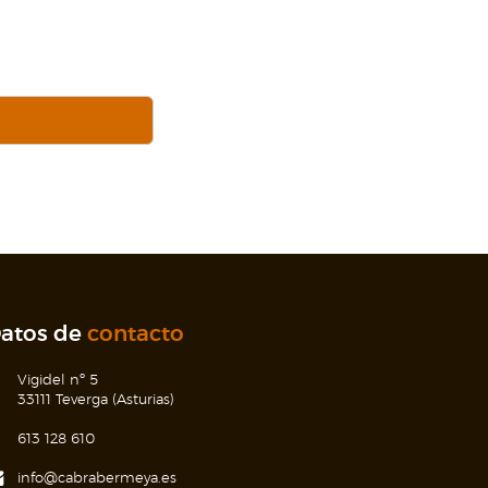
atos de
contacto
Vigidel nº 5
33111 Teverga (Asturias)
613 128 610
info@cabrabermeya.es