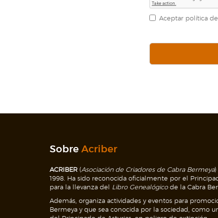
Aceptar política de
Sobre
Acriber
ACRIBER
(
Asociación de Criadores de Cabra Bermeya
)
1998. Ha sido reconocida oficialmente por el Principa
para la llevanza del
Libro Genealógico
de la Cabra Be
Además, organiza actividades y eventos para promoci
Bermeya y que sea conocida por la sociedad, como u