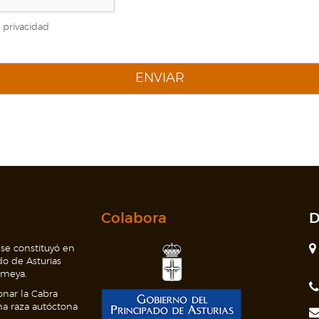
 privacidad
ENVIAR
Colabora
D
 se constituyó en
do de Asturias
rmeya.
onar la Cabra
na raza autóctona