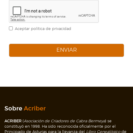
Aceptar política de privacidad
ENVIAR
Sobre
Acriber
ACRIBER
(
Asociación de Criadores de Cabra Bermeya
) se
constituyó en 1998. Ha sido reconocida oficialmente por el
Principado de Asturias para la llevanza del
Libro Genealógico
de