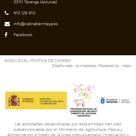
33111 Teverga (Asturias)
613 128 610
info@cabrabermeya.es
Facebook
AVISO LEGAL
|
POLÍTICA DE COOKIES
Diseño web ::
ticmedia.es
| Powered by ::
nesic
Las actividades desarrolladas por esta entidad han sido
subvencionadas por el Ministerio de Agricultura, Pesca y
Alimentación a través de la línea presupuestaria: Ordenación y