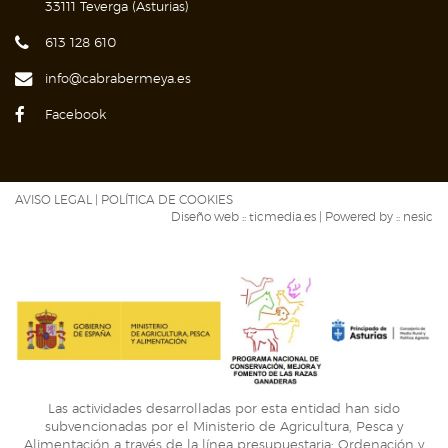
33111 Teverga (Asturias)
613 128 610
info@cabrabermeya.es
Facebook
AVISO LEGAL
|
POLÍTICA DE COOKIES
Diseño web ::
ticmedia.es
| Powered by ::
nesic
Las actividades desarrolladas por esta entidad han sido
subvencionadas por el Ministerio de Agricultura, Pesca y
Alimentación a través de la línea presupuestaria: Ordenación y