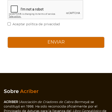
Aceptar política de privacidad
ENVIAR
Sobre
Acriber
ACRIBER
(
Asociación de Criadores de Cabra Bermeya
) se
constituyó en 1998. Ha sido reconocida oficialmente por el
Principado de Asturias para la llevanza del
Libro Genealógico
de