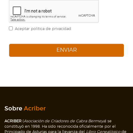
Aceptar política de privacidad
ENVIAR
Sobre
Acriber
ACRIBER
(
Asociación de Criadores de Cabra Bermeya
) se
constituyó en 1998. Ha sido reconocida oficialmente por el
Principado de Asturias para la llevanza del
Libro Genealógico
de