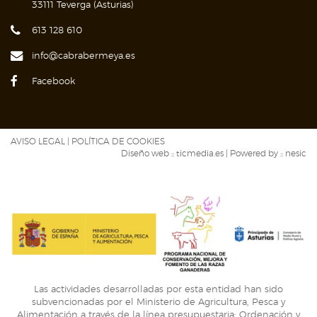
33111 Teverga (Asturias)
613 128 610
info@cabrabermeya.es
Facebook
AVISO LEGAL
|
POLÍTICA DE COOKIES
Diseño web ::
ticmedia.es
| Powered by ::
nesic
Las actividades desarrolladas por esta entidad han sido
subvencionadas por el Ministerio de Agricultura, Pesca y
Alimentación a través de la línea presupuestaria: Ordenación y