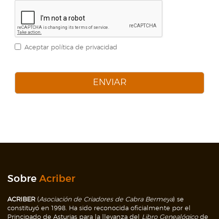
Aceptar política de privacidad
ENVIAR
Sobre
Acriber
ACRIBER
(
Asociación de Criadores de Cabra Bermeya
) se
constituyó en 1998. Ha sido reconocida oficialmente por el
Principado de Asturias para la llevanza del
Libro Genealógico
de