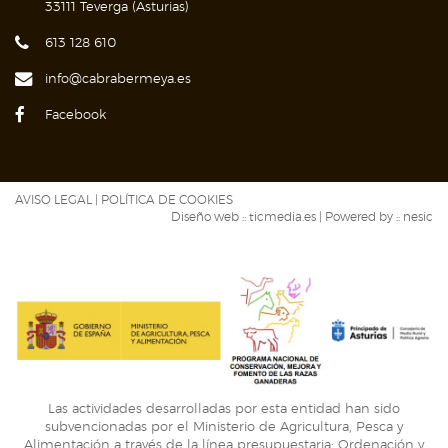
33111 Teverga (Asturias)
613 128 610
info@cabrabermeya.es
Facebook
AVISO LEGAL
|
POLÍTICA DE COOKIES
Diseño web ::
ticmedia.es
| Powered by ::
nesic
Las actividades desarrolladas por esta entidad han sido
subvencionadas por el Ministerio de Agricultura, Pesca y
Alimentación a través de la línea presupuestaria: Ordenación y